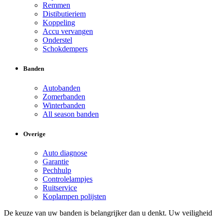
Remmen
Distibutieriem
Koppeling
Accu vervangen
Onderstel
Schokdempers
Banden
Autobanden
Zomerbanden
Winterbanden
All season banden
Overige
Auto diagnose
Garantie
Pechhulp
Controlelampjes
Ruitservice
Koplampen polijsten
De keuze van uw banden is belangrijker dan u denkt. Uw veiligheid