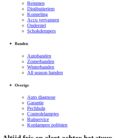
Remmen
Distibutieriem
Koppeling
Accu vervangen
Onderstel
Schokdempers
Banden
Autobanden
Zomerbanden
Winterbanden
All season banden
Overige
Auto diagnose
Garantie
Pechhulp
Controlelampjes
Ruitservice
Koplampen polijsten
Altijd fris en alert achter het stuur