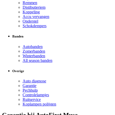
Remmen
Distibutieriem
Koppeling
Accu vervangen
Onderstel
Schokdempers
Banden
Autobanden
Zomerbanden
Winterbanden
All season banden
Overige
Auto diagnose
Garantie
Pechhulp
Controlelampjes
Ruitservice
Koplampen polijsten
Garantie bij AutoFirst Musa