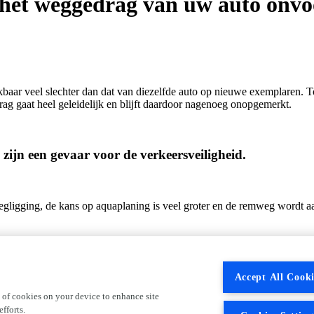
et weggedrag van uw auto onvoo
aar veel slechter dan dat van diezelfde auto op nieuwe exemplaren. Toc
drag gaat heel geleidelijk en blijft daardoor nagenoeg onopgemerkt.
 zijn een gevaar voor de verkeersveiligheid.
ligging, de kans op aquaplaning is veel groter en de remweg wordt aa
tra slijtage van de banden en andere onderdelen zoals de stuurdelen.
Accept All Cooki
 of cookies on your device to enhance site
n, wordt de hele auto aan extra trillingen blootgesteld. Dit heeft i
fforts.