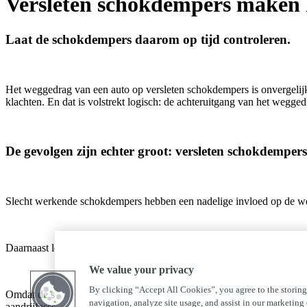
Versleten schokdempers maken h
Laat de schokdempers daarom op tijd controleren.
Het weggedrag van een auto op versleten schokdempers is onvergelijkb
klachten. En dat is volstrekt logisch: de achteruitgang van het wegge
De gevolgen zijn echter groot: versleten schokdempers
Slecht werkende schokdempers hebben een nadelige invloed op de weg
Daarnaast leiden schokdempers die hun beste tijd gehad hebben tot ex
We value your privacy
By clicking “Accept All Cookies”, you agree to the storing
Omdat de schokken die de banden doorgeven onvoldoende gedempt worde
navigation, analyze site usage, and assist in our marketing e
aandrijfassen, de versnellingsbak en bijvoorbeeld de verlichting.