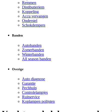
Remmen
Distibutieriem
Koppeling
Accu vervangen
Onderstel
Schokdempers
Banden
Autobanden
Zomerbanden
Winterbanden
All season banden
Overige
Auto diagnose
Garantie
Pechhulp
Controlelampjes
Ruitservice
Koplampen polijsten