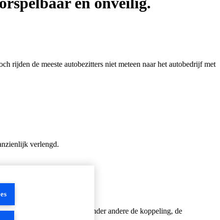
rspelbaar en onveilig.
h rijden de meeste autobezitters niet meteen naar het autobedrijf met
nzienlijk verlengd.
es
nvloed op de levensduur van onder andere de koppeling, de