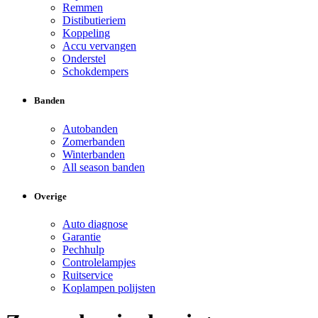
Remmen
Distibutieriem
Koppeling
Accu vervangen
Onderstel
Schokdempers
Banden
Autobanden
Zomerbanden
Winterbanden
All season banden
Overige
Auto diagnose
Garantie
Pechhulp
Controlelampjes
Ruitservice
Koplampen polijsten